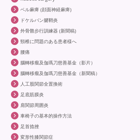
ベル麻痺 (顔面神経麻痺)
ドケルバン腱鞘炎
外骨骼步行訓練器 (新聞稿)
頸椎に問題のある患者様へ
腰痛
腦轉移瘤及伽瑪刀慈善基金（影片）
腦轉移瘤及伽瑪刀慈善基金（新聞稿）
人工股関節全置換術
足底筋膜炎
肩関節周囲炎
車椅子の基本的操作方法
足首捻挫
変形性膝関節症