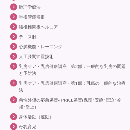
肺理学療法
手根管症候群
腰椎椎間板ヘルニア
テニス肘
心肺機能トレーニング
人工膝関節置換術
乳房ケア・乳房健康講座 - 第2部：一般的な乳房の問題
と予防法
乳房ケア・乳房健康講座 - 第1部：乳癌の一般的な治療
法
急性外傷の応急処置- PRICE処置(保護･安静･圧迫･冷
却･挙上）
身体活動（運動）
母乳育児