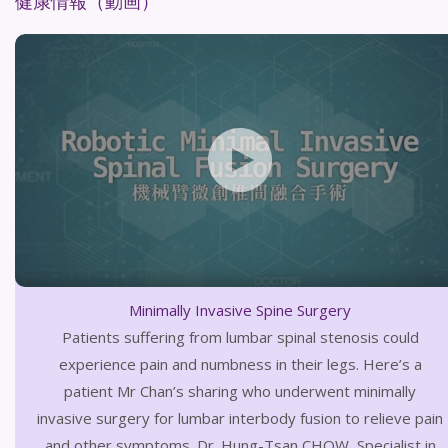
健康情報（動画）
Minimally Invasive Spine Surgery
Patients suffering from lumbar spinal stenosis could
experience pain and numbness in their legs. Here’s a
patient Mr Chan’s sharing who underwent minimally
invasive surgery for lumbar interbody fusion to relieve pain
and other symptoms. Dr. Hung-Tsan CHOW, Specialist in