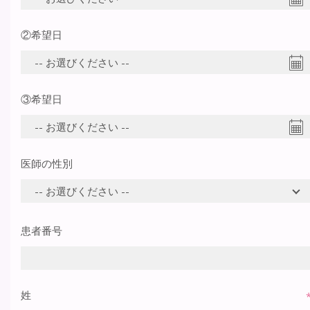
②希望日
③希望日
医師の性別
患者番号
姓