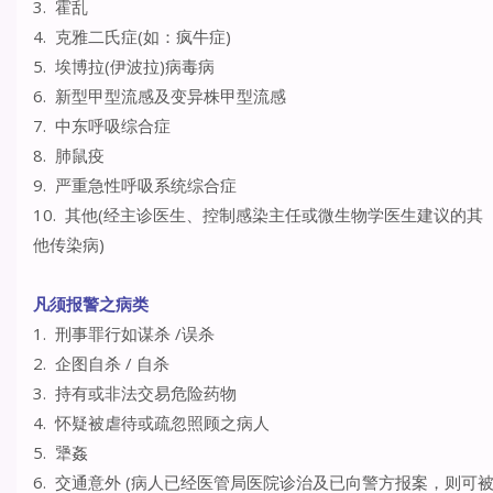
3. 霍乱
4. 克雅二氏症(如：疯牛症)
5. 埃博拉(伊波拉)病毒病
6. 新型甲型流感及变异株甲型流感
7. 中东呼吸综合症
8. 肺鼠疫
9. 严重急性呼吸系统综合症
10. 其他(经主诊医生、控制感染主任或微生物学医生建议的其
他传染病)
凡须报警之病类
1. 刑事罪行如谋杀 /误杀
2. 企图自杀 / 自杀
3. 持有或非法交易危险药物
4. 怀疑被虐待或疏忽照顾之病人
5. 犟姦
6. 交通意外 (病人已经医管局医院诊治及已向警方报案，则可