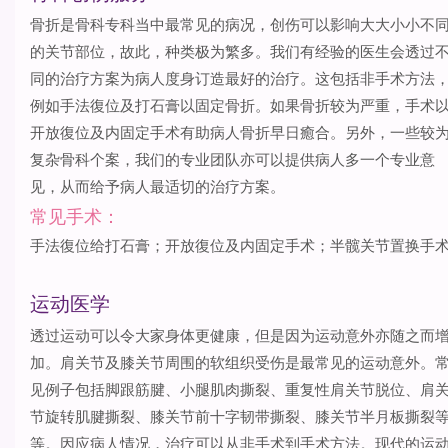
骨折是骨科专科当中最常见的病况，创伤可以影响大大小小不
的关节部位，故此，种类极为繁多。我们有经验的医生会透过
同的治疗方案为病人度身订造最好的治疗。这包括非手术方法
例如手法復位及打石膏以固定骨折。如果骨折较为严重，手术
开放復位及内固定手术有助病人骨折早日癒合。另外，一些较
复杂骨科个案，我们的专业团队亦可以提供病人多一个专业意
见，从而给予病人最适切的治疗方案。
常见手术：
手法復位给打石膏；开放復位及内固定手术；半髋关节置换手
运动医学
透过运动可以令大家身体更健康，但是因为运动意外亦随之而
加。肩关节及膝关节周围的软组织受伤是最常见的运动意外。
见例子包括脚跟筋腱、小腿肌肉撕裂、重复性肩关节脱位、肩
节旋转肌腱撕裂、膝关节前十字韧带撕裂、膝关节半月板撕裂
等。因应病人情况，治疗可以从非手术到手术方法。现代的运