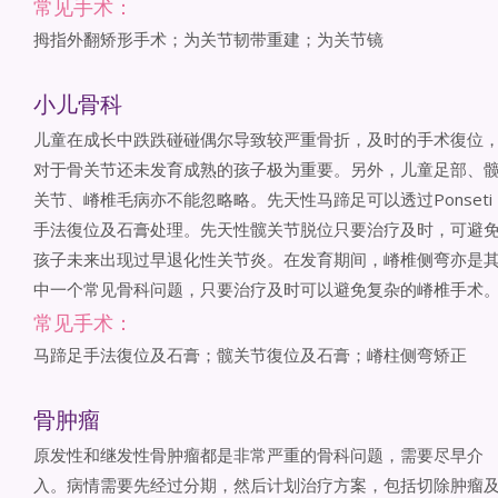
常见手术：
拇指外翻矫形手术；为关节韧带重建；为关节镜
小儿骨科
儿童在成长中跌跌碰碰偶尔导致较严重骨折，及时的手术復位
对于骨关节还未发育成熟的孩子极为重要。另外，儿童足部、
关节、嵴椎毛病亦不能忽略略。先天性马蹄足可以透过Ponseti
手法復位及石膏处理。先天性髋关节脱位只要治疗及时，可避
孩子未来出现过早退化性关节炎。在发育期间，嵴椎侧弯亦是
中一个常见骨科问题，只要治疗及时可以避免复杂的嵴椎手术
常见手术：
马蹄足手法復位及石膏；髋关节復位及石膏；嵴柱侧弯矫正
骨肿瘤
原发性和继发性骨肿瘤都是非常严重的骨科问题，需要尽早介
入。病情需要先经过分期，然后计划治疗方案，包括切除肿瘤