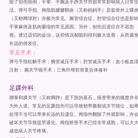
除了创伤病例，手掌、手腕及手踭关节劳损常常影响病人日常
活。弹弓手指、拇指肌腱腱鞘炎（又称妈妈手）及肱骨外上髁
（又称网球肘）亦极为常见。腕管综合症、肘管综合症也是影
手掌麻痹及肌肉萎缩的常见原因。另外，创伤后遗症亦不容忽
视。透过适切的诊治，这些情况都能到得到极大改善，从而避
长远的併发症。
常见手术：
弹弓手指松解手术；腕管减压手术；肘管减压手术；血小板血
注射； 腕关节镜手术；三角纤维软骨复合体修补
足踝外科
脚掌和踝关节（又称脚踭）是下肢的基石，病变带来的痛楚并
为外人道。常见的足踝扭伤可以导致韧带撕裂或关节错位，如
处理不当可以带来长远的后遗症。拇指外翻除了外观影响，亦
破坏关节导致提早退化。拇指矫形手术已经非常成熟，可以大
减低病人关节疼痛。