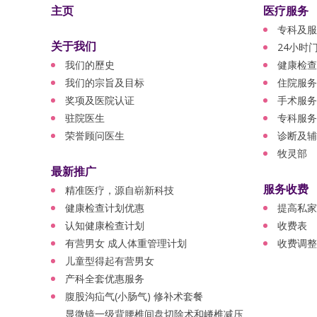
主页
医疗服务
专科及服
关于我们
24小时
我们的歷史
健康检查
我们的宗旨及目标
住院服务
奖项及医院认证
手术服务
驻院医生
专科服务
荣誉顾问医生
诊断及辅
牧灵部
最新推广
服务收费
精准医疗，源自崭新科技
健康检查计划优惠
提高私家
认知健康检查计划
收费表
有营男女 成人体重管理计划
收费调整
儿童型得起有营男女
产科全套优惠服务
腹股沟疝气(小肠气) 修补术套餐
显微镜一级背腰椎间盘切除术和嵴椎减压