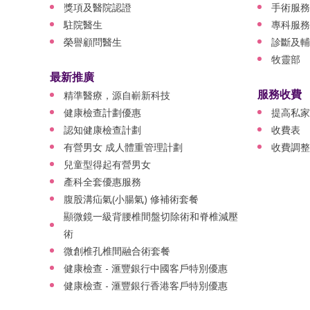
獎項及醫院認證
手術服務
駐院醫生
專科服務
榮譽顧問醫生
診斷及輔
牧靈部
最新推廣
服務收費
精準醫療，源自嶄新科技
健康檢查計劃優惠
提高私家
認知健康檢查計劃
收費表
有營男女 成人體重管理計劃
收費調整
兒童型得起有營男女
產科全套優惠服務
腹股溝疝氣(小腸氣) 修補術套餐
顯微鏡一級背腰椎間盤切除術和脊椎減壓
術
微創椎孔椎間融合術套餐
健康檢查 - 滙豐銀行中國客戶特別優惠
健康檢查 - 滙豐銀行香港客戶特別優惠