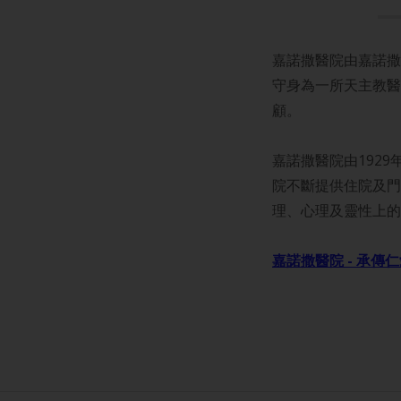
嘉諾撒醫院由嘉諾撒
守身為一所天主教醫
顧。
嘉諾撒醫院由1929
院不斷提供住院及門
理、心理及靈性上的
嘉諾撒醫院 - 承傳仁