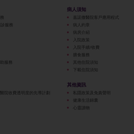
病人須知
務
嘉諾撒醫院客戶應用程式
門診服務
病人約章
病房介紹
入院政策
入院手續/收費
膳食服務
助服務
其他住院須知
下載住院須知
其他資訊
醫院收費透明度的先導計劃
私隱政策及免責聲明
健康生活錦囊
心靈讀物