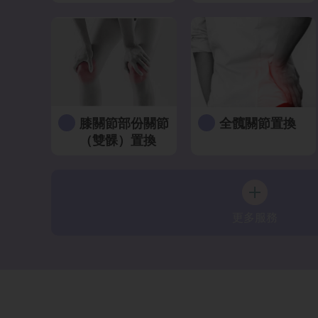
膝關節部份關節
全髖關節置換
（雙髁）置換
更多服務