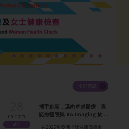
1
2
3
4
5
6
7
8
9
1
1
0
1
全部消息
28
攜手創新，邁向卓越醫療 - 嘉
諾撒醫院與 KA Imaging 於 ...
05-2025
消息
在2025年亞洲全球健康高峰會