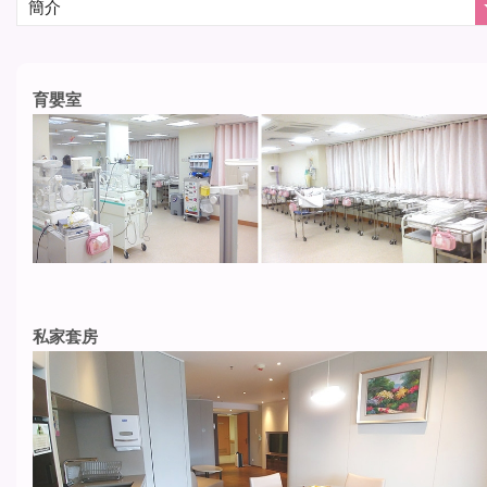
育嬰室
私家套房