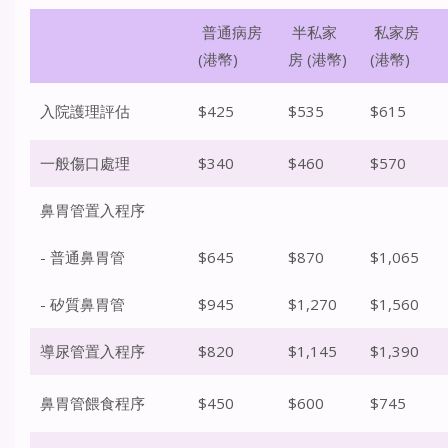
普通病房
半私家
私家房
(港幣)
房 (港幣)
(港幣)
入院護理評估
$425
$535
$615
一般傷口處理
$340
$460
$570
鼻胃管置入程序
- 普通鼻胃管
$645
$870
$1,065
- 矽質鼻胃管
$945
$1,270
$1,560
導尿管置入程序
$820
$1,145
$1,390
鼻胃管餵食程序
$450
$600
$745